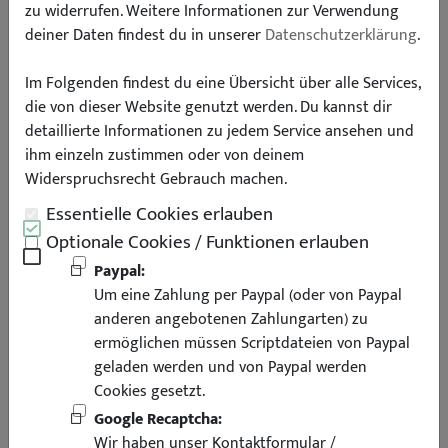
Versandkosten
zu widerrufen. Weitere Informationen zur Verwendung
deiner Daten findest du in unserer
Datenschutzerklärung
.
Im Folgenden findest du eine Übersicht über alle Services,
Dies stellt eine Auflistung unserer kompletten Versandkosten
die von dieser Website genutzt werden. Du kannst dir
dar. Wenn Sie im Produkt selbst auf "Versand" klicken, dann
detaillierte Informationen zu jedem Service ansehen und
bekommen Sie automatisch die produktspezifischen
ihm einzeln zustimmen oder von deinem
Versandkosten angezeigt.
Widerspruchsrecht Gebrauch machen.
Alle Preise verstehen sich inkl. 19% MwSt.
Essentielle Cookies erlauben
n.v = nicht verfügbar
Optionale Cookies / Funktionen erlauben
Paypal:
This is a list of our complete shipping costs. If you click on
Um eine Zahlung per Paypal (oder von Paypal
"Shipping" in the produkt itself, you will automatically be
anderen angebotenen Zahlungarten) zu
shown the product-specific shipping costs.
ermöglichen müssen Scriptdateien von Paypal
All prices include 19% VAT
geladen werden und von Paypal werden
n.v = not available
Cookies gesetzt.
Google Recaptcha:
Versandkosten Deutschlandweit / shipping costs for Germany:
Wir haben unser Kontaktformular /