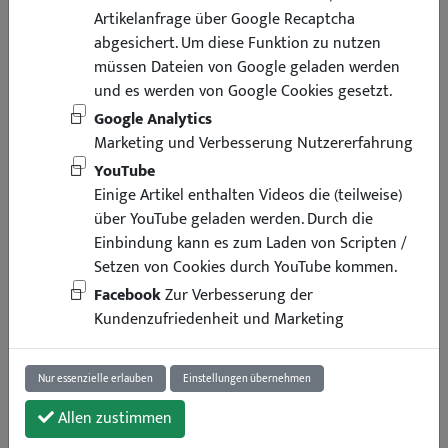
Artikelanfrage über Google Recaptcha
abgesichert. Um diese Funktion zu nutzen
müssen Dateien von Google geladen werden
Paket
Paket
Paket
Paket
Brief
und es werden von Google Cookies gesetzt.
klein
Standard
Groß
Lang
Sperrgut
Google Analytics
Marketing und Verbesserung Nutzererfahrung
Sperrgut
XXL
YouTube
Deutschland
Einige Artikel enthalten Videos die (teilweise)
über YouTube geladen werden. Durch die
1,90€
6,90€
6,90€
12,90€
19,90€
39,90€
Einbindung kann es zum Laden von Scripten /
49,90€
Setzen von Cookies durch YouTube kommen.
Facebook
Zur Verbesserung der
Versandkosten international / shipping costs international:
Kundenzufriedenheit und Marketing
Nur essenzielle erlauben
Einstellungen übernehmen
Paket
Paket
Paket
Paket
Brief
Allen zustimmen
klein
Standard
Groß
Lang
Sperrgut